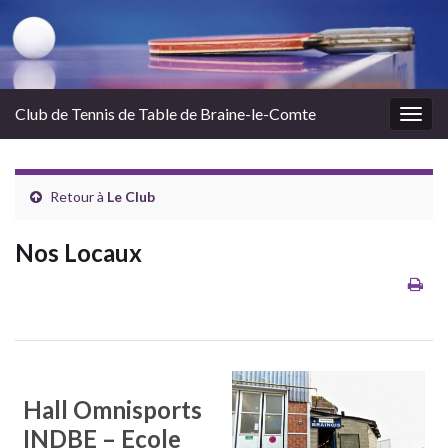
Club de Tennis de Table de Braine-le-Comte
Togg
navig
Retour à
Le Club
Nos Locaux
Hall Omnisports
INDBE – Ecole