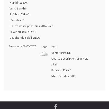
Humidité: 60%
Vent: 6 km/h N
Rafales : 33 km/h
UV-Index: 0
Courte description:
0mm
/
0%
/
Rain
Lever du soleil: 06:18
Coucher du soleil: 21:20
Prévisions 07/08/2026
Jour
24°C
Vent: 9 km/h NE
Courte description:
0mm
/
0%
/
Rain
Rafales : 22 km/h
Max. UV index: 5.85