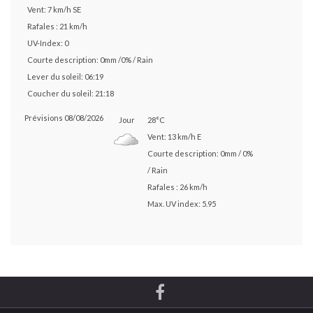
Vent: 7 km/h SE
Rafales : 21 km/h
UV-Index: 0
Courte description:
0mm
/
0%
/
Rain
Lever du soleil: 06:19
Coucher du soleil: 21:18
Prévisions 08/08/2026
Jour
28°C
Vent: 13 km/h E
Courte description:
0mm
/
0%
/
Rain
Rafales : 26 km/h
Max. UV index: 5.95