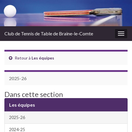
Club de Tennis de Table de Braine-le-Comte
Togg
navig
Retour à
Les équipes
2025-26
Dans cette section
Les équipes
2025-26
2024-25