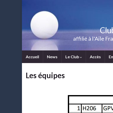
Clu
affilié à l'Aile
Accueil
News
Le Club
Accès
E
Les équipes