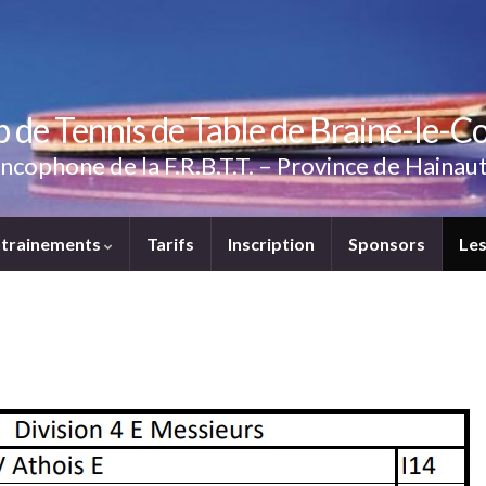
b de Tennis de Table de Braine-le-C
 Francophone de la F.R.B.T.T. – Province de Haina
ntrainements
Tarifs
Inscription
Sponsors
Les