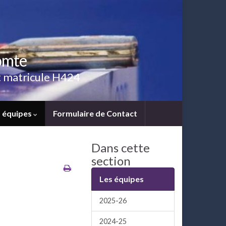
omte
ut matricule H424
 équipes
Formulaire de Contact
Dans cette
section
Les équipes
2025-26
2024-25