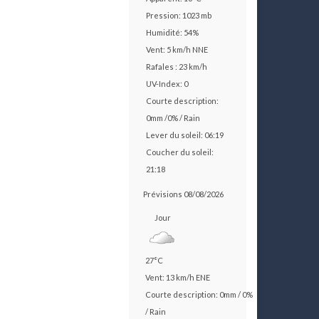
Pression: 1023 mb
Humidité: 54%
Vent: 5 km/h NNE
Rafales : 23 km/h
UV-Index: 0
Courte description:
0mm
/
0%
/
Rain
Lever du soleil: 06:19
Coucher du soleil:
21:18
Prévisions 08/08/2026
Jour
27°C
Vent: 13 km/h ENE
Courte description:
0mm
/
0%
/
Rain