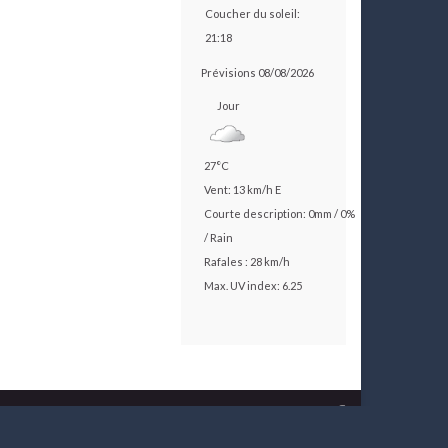
Coucher du soleil:
21:18
Prévisions 08/08/2026
Jour
27°C
Vent: 13 km/h E
Courte description:
0mm
/
0%
/
Rain
Rafales : 28 km/h
Max. UV index: 6.25