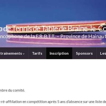
b de Tennis de Table de Braine-le-C
 Francophone de la F.R.B.T.T. – Province de Haina
ntrainements
Tarifs
Inscription
Sponsors
Les
embre du comité.
ré-affiliation en compétition après 5 ans d’absence sur une liste de 