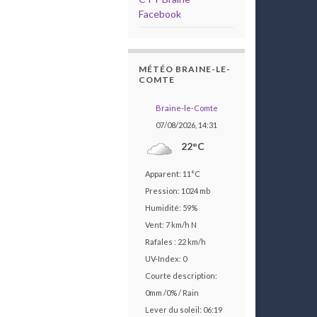
Facebook
MÉTÉO BRAINE-LE-
COMTE
Braine-le-Comte
07/08/2026, 14:31
22°C
Apparent: 11°C
Pression: 1024 mb
Humidité: 59%
Vent: 7 km/h N
Rafales : 22 km/h
UV-Index: 0
Courte description:
0mm
/
0%
/
Rain
Lever du soleil: 06:19