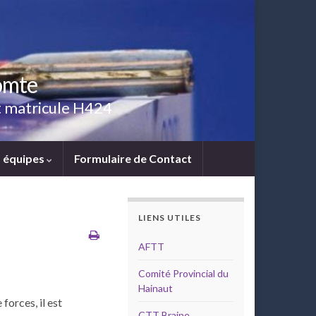
omte
ut matricule H424
 équipes
Formulaire de Contact
LIENS UTILES
AFTT
Comité Provincial du
Hainaut
forces, il est
CTT Braine