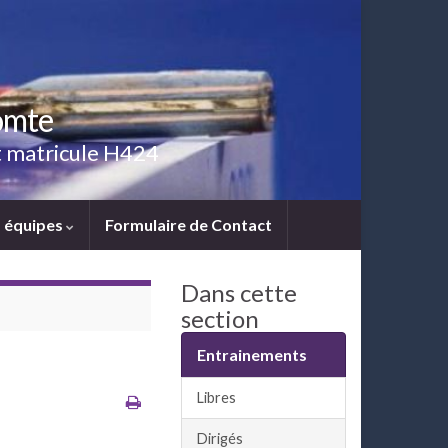
omte
ut matricule H424
 équipes
Formulaire de Contact
Dans cette
section
Entrainements
Libres
Dirigés