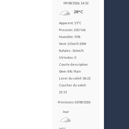
09/08/2026, 14:32
28°C
Apparent: 15°C
Pression: 1017 mb
Humidité: 55%
Vent: 12 km/h SSW
Rafales : 36 km/h
UV-Index: 0
Courte description:
0mm
/
6%
/
Rain
Lever du soleil: 06:22
Coucher du soleil:
21:15
Prévisions 10/08/2026
Jour
26°C