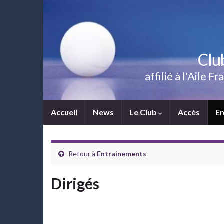
Clu
affilié à l'Aile
Accueil
News
Le Club
Accès
E
Retour à
Entrainements
Dirigés