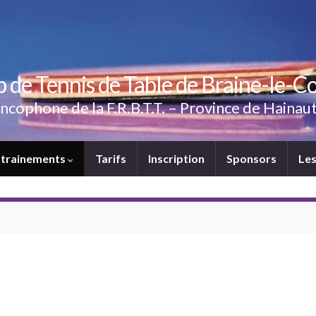
b de Tennis de Table de Braine-le-C
 Francophone de la F.R.B.T.T. – Province de Haina
ntrainements
Tarifs
Inscription
Sponsors
Les